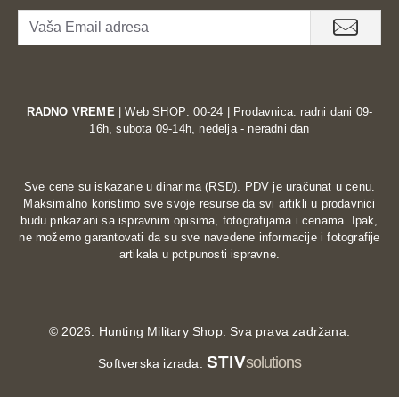
RADNO VREME
| Web SHOP: 00-24 | Prodavnica: radni dani 09-
16h, subota 09-14h, nedelja - neradni dan
Sve cene su iskazane u dinarima (RSD). PDV je uračunat u cenu.
Maksimalno koristimo sve svoje resurse da svi artikli u prodavnici
budu prikazani sa ispravnim opisima, fotografijama i cenama. Ipak,
ne možemo garantovati da su sve navedene informacije i fotografije
artikala u potpunosti ispravne.
©
2026. Hunting Military Shop. Sva prava zadržana.
STIV
solutions
Softverska izrada: