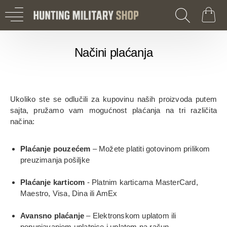
Načini plaćanja
Ukoliko ste se odlučili za kupovinu naših proizvoda putem
sajta, pružamo vam mogućnost plaćanja na tri različita
načina:
Plaćanje pouzećem
– Možete platiti gotovinom prilikom
preuzimanja pošiljke
Plaćanje karticom
- Platnim karticama MasterCard,
Maestro, Visa, Dina ili AmEx
Avansno plaćanje
– Elektronskom uplatom ili
popunjavanjem uplatnice i uplatom na račun