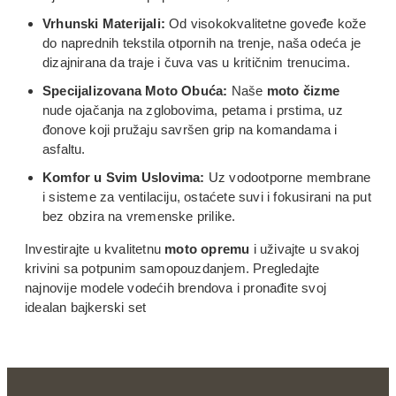
Vrhunski Materijali:
Od visokokvalitetne goveđe kože
do naprednih tekstila otpornih na trenje, naša odeća je
dizajnirana da traje i čuva vas u kritičnim trenucima.
Specijalizovana Moto Obuća:
Naše
moto čizme
nude ojačanja na zglobovima, petama i prstima, uz
đonove koji pružaju savršen grip na komandama i
asfaltu.
Komfor u Svim Uslovima:
Uz vodootporne membrane
i sisteme za ventilaciju, ostaćete suvi i fokusirani na put
bez obzira na vremenske prilike.
Investirajte u kvalitetnu
moto opremu
i uživajte u svakoj
krivini sa potpunim samopouzdanjem. Pregledajte
najnovije modele vodećih brendova i pronađite svoj
idealan bajkerski set