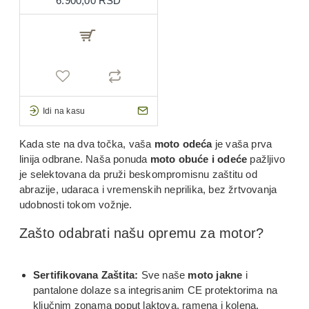
6.900,00 RSD
Idi na kasu
Kada ste na dva točka, vaša
moto odeća
je vaša prva
linija odbrane. Naša ponuda
moto obuće i odeće
pažljivo
je selektovana da pruži beskompromisnu zaštitu od
abrazije, udaraca i vremenskih neprilika, bez žrtvovanja
udobnosti tokom vožnje.
Zašto odabrati našu opremu za motor?
Sertifikovana Zaštita:
Sve naše
moto jakne
i
pantalone dolaze sa integrisanim CE protektorima na
ključnim zonama poput laktova, ramena i kolena.