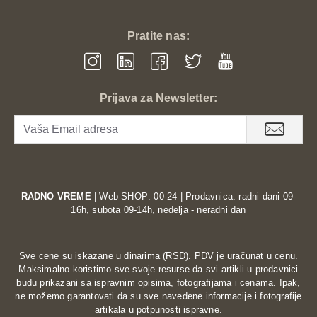
Pratite nas:
Prijava za Newsletter:
RADNO VREME
| Web SHOP: 00-24 | Prodavnica: radni dani 09-
16h, subota 09-14h, nedelja - neradni dan
Sve cene su iskazane u dinarima (RSD). PDV je uračunat u cenu.
Maksimalno koristimo sve svoje resurse da svi artikli u prodavnici
budu prikazani sa ispravnim opisima, fotografijama i cenama. Ipak,
ne možemo garantovati da su sve navedene informacije i fotografije
artikala u potpunosti ispravne.