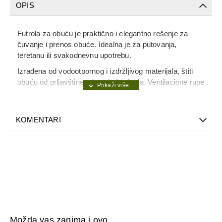
OPIS
Futrola za obuću je praktično i elegantno rešenje za
čuvanje i prenos obuće. Idealna je za putovanja,
teretanu ili svakodnevnu upotrebu.
Izrađena od vodootpornog i izdržljivog materijala, štiti
obuću od prljavštine, vlage i oštećenja. Ventilacione rupe
omogućavaju protok vazduha i sprečavaju neprijatne
mirise. Kompaktna i lagana, lako staje u torbu ili kofer.
Zahvaljujući odvojenim pregradama, omogućava
KOMENTARI
organizovano pakovanje više pari obuće.
Ova torba je savršen saputnik za sve koji žele urednost,
funkcionalnost i stil – na jednom mestu.
Veličina: univerzalna
Boja: maslinasto zelena
Moderan i čvrst dizajn
Materijal: 100% poliester – otporan i nepromočiv
Najkvalitetniji YKK rajsferšlusi
Možda vas zanima i ovo...