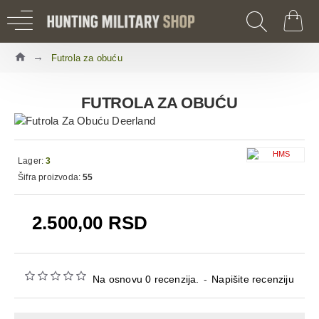
Futrola za obuću
FUTROLA ZA OBUĆU
Lager:
3
Šifra proizvoda:
55
2.500,00 RSD
Na osnovu 0 recenzija.
-
Napišite recenziju