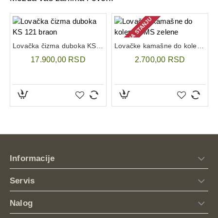
Jaka ručka za nošenje
Podesiva visina pomoću bočnih kaiševa
NEMA NA STANJU
Ventilacija: integrisane rupice za strujanje vazduha
Jednostavno održavanje – lako se briše ili ispira
Lovačka čizma duboka KS 121 braon
Lovačke kamašne do kolena HMS zelene
17.900,00 RSD
2.700,00 RSD
Informacije
Servis
Nalog