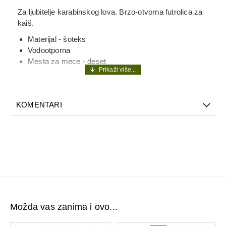
Za ljubitelje karabinskog lova. Brzo-otvorna futrolica za
kaiš.
Materijal - šoteks
Vodootporna
Mesta za mece - deset
KOMENTARI
Možda vas zanima i ovo...