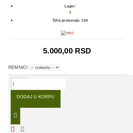
Lager:
5
Šifra proizvoda:
104
5.000,00 RSD
REMNICI
OPIS
DODAJ U KORPU
Kožni remenik Franchi
je idealan izbor za lovce koji
traže savršenu ravnotežu između lagane konstrukcije
i izuzetne izdržljivosti. Inspirisan italijanskom
tradicijom i modernim ergonomskim rešenjima, ovaj