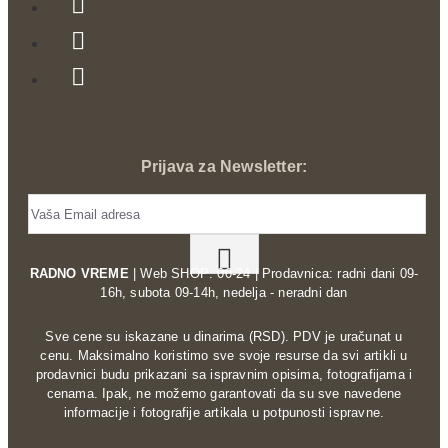
Prijava za Newsletter:
RADNO VREME
| Web SHOP: 00-24 | Prodavnica: radni dani 09-
16h, subota 09-14h, nedelja - neradni dan
Sve cene su iskazane u dinarima (RSD). PDV je uračunat u
cenu. Maksimalno koristimo sve svoje resurse da svi artikli u
prodavnici budu prikazani sa ispravnim opisima, fotografijama i
cenama. Ipak, ne možemo garantovati da su sve navedene
informacije i fotografije artikala u potpunosti ispravne.