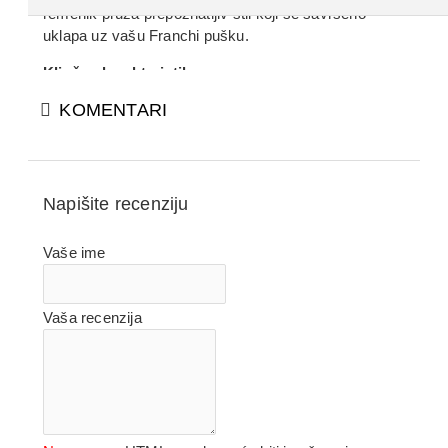
remenik pruža prepoznatljiv stil koji se savršeno
uklapa uz vašu Franchi pušku.
Ključne karakteristike:
KOMENTARI
Vrhunska italijanska koža:
Izrađen od
visokokvalitetne, tretirane kože koja je mekana na
dodir, ali ekstremno otporna na rastezanje i spoljne
uticaje.
Napišite recenziju
Lakoća pokreta:
Dizajniran da prati liniju tela,
Vaše ime
omogućavajući brzo prebacivanje puške u položaj
za pucanje bez nepotrebnog trenja ili buke.
Protivklizna zaštita:
Unutrašnja strana je
Vaša recenzija
obrađena tako da remenik ostaje čvrsto na ramenu
čak i tokom intenzivnog kretanja kroz gust teren.
Dugotrajnost:
Ojačani šavovi i kvalitetne kopče
garantuju decenije pouzdane upotrebe u svim
lovačkim disciplinama.