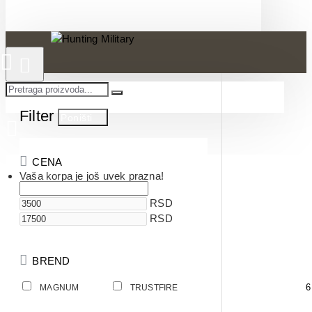
Filter
Poništi
CENA
Vaša korpa je još uvek prazna!
RSD
RSD
BREND
1
6
MAGNUM
TRUSTFIRE