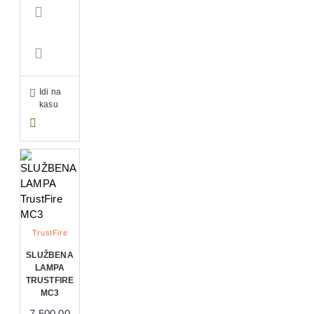
Idi na
kasu
TrustFire
SLUŽBENA
LAMPA
TRUSTFIRE
MC3
7.500,00