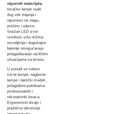
otpornih materijala
,
lovačke lampe nude
dug vek trajanja i
otpornost na vlagu,
prašinu i udarce.
Snažan LED izvor
svetlosti, više režima
osvetljenja i dugotrajne
baterije omogućavaju
prilagođavanje različitim
situacijama na terenu.
U ponudi se nalaze
ručne lampe, naglavne
lampe i taktički modeli,
prilagođeni potrebama
profesionalnih i
rekreativnih lovaca.
Ergonomski dizajn i
praktične dimenzije
omogućavaju