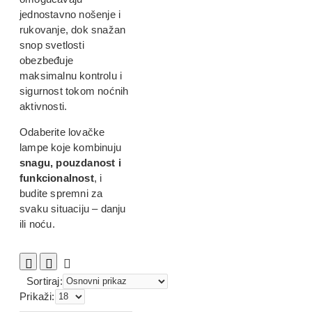
jednostavno nošenje i
rukovanje, dok snažan
snop svetlosti
obezbeđuje
maksimalnu kontrolu i
sigurnost tokom noćnih
aktivnosti.
Odaberite lovačke
lampe koje kombinuju
snagu, pouzdanost i
funkcionalnost
, i
budite spremni za
svaku situaciju – danju
ili noću.
Sortiraj:
Prikaži: