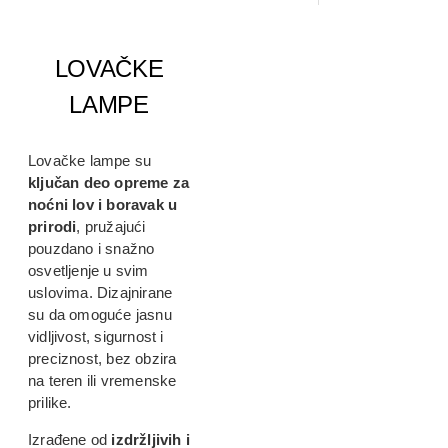
LOVAČKE
LAMPE
Lovačke lampe su
ključan deo opreme za
noćni lov i boravak u
prirodi
, pružajući
pouzdano i snažno
osvetljenje u svim
uslovima. Dizajnirane
su da omoguće jasnu
vidljivost, sigurnost i
preciznost, bez obzira
na teren ili vremenske
prilike.
Izrađene od
izdržljivih i