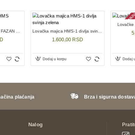
NEMA NA STANJ
Lovačke
LOVAČKA MAJICA HMS FAZAN BEŽ
Lovačka majica HMS-1 divlja svinja zelena
5
SD
1.600,00 RSD
Dodaj u korpu
Dodaj 
načina plaćanja
Brza i sigurna dostav
Nalog
Prati