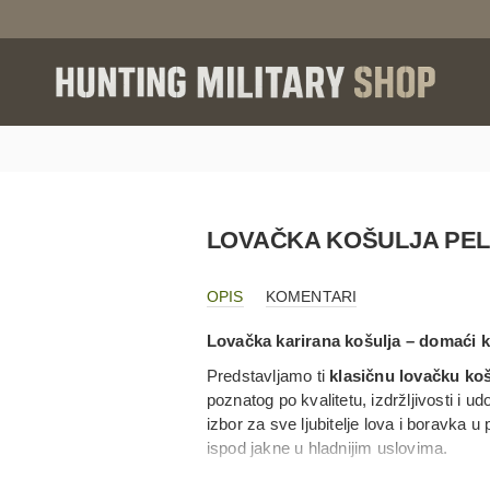
LOVAČKA KOŠULJA PEL
OPIS
KOMENTARI
Lovačka karirana košulja – domaći kv
Predstavljamo ti
klasičnu lovačku ko
poznatog po kvalitetu, izdržljivosti i u
izbor za sve ljubitelje lova i boravka u 
ispod jakne u hladnijim uslovima.
Pellegrini kombinuje
tradicionalni izg