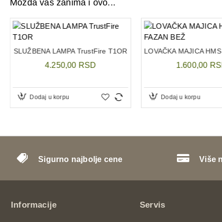
Možda vas zanima i ovo...
SLUŽBENA LAMPA TrustFire T1OR
4.250,00 RSD
1.600,00 R
Dodaj u korpu
Dodaj u korpu
Sigurno najbolje cene
Više 
Informacije
Servis