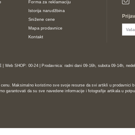
e
Forma za reklamaciju
Istorija narudžbina
Prija
Snižene cene
Mapa prodavnice
Kontakt
E
| Web SHOP: 00-24 | Prodavnica: radni dani 09-16h, subota 09-14h, nedel
enu. Maksimalno koristimo sve svoje resurse da svi artikli u prodavnici b
o garantovati da su sve navedene informacije i fotografije artikala u potpu