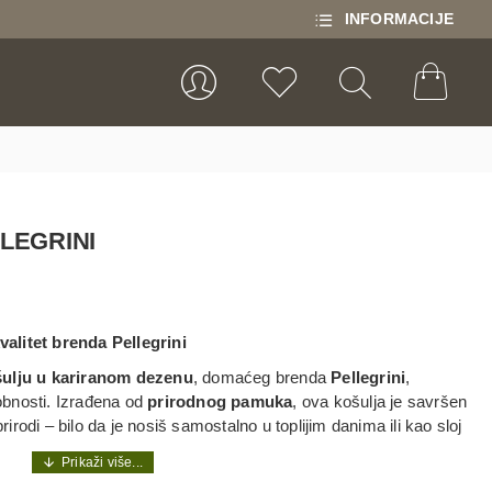
INFORMACIJE
LEGRINI
alitet brenda Pellegrini
šulju u kariranom dezenu
, domaćeg brenda
Pellegrini
,
dobnosti. Izrađena od
prirodnog pamuka
, ova košulja je savršen
prirodi – bilo da je nosiš samostalno u toplijim danima ili kao sloj
led
sa funkcionalnošću, pružajući ti
udobnu i prozračnu