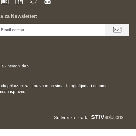
va za Newsletter:
ja - neradni dan
udu prikazani sa ispravnim opisima, fotografijama i cenama.
nosti ispravne.
STIV
solutions
Softverska izrada: