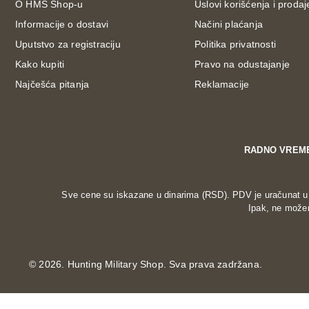
O HMS Shop-u
Uslovi korišćenja i prodaj
Informacije o dostavi
Načini plaćanja
Uputstvo za registraciju
Politika privatnosti
Kako kupiti
Pravo na odustajanje
Najčešća pitanja
Reklamacije
RADNO VREM
Sve cene su iskazane u dinarima (RSD). PDV je uračunat u c
Ipak, ne možem
©
2026. Hunting Military Shop. Sva prava zadržana.