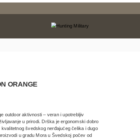
ON ORANGE
outdoor aktivnosti – veran i upotrebljiv
življavanje u prirodi. Drška je ergonomski dobro
d kvalitetnog švedskog nerđajućeg čelika i dugo
proizvodi u gradu Mora u Švedskoj počev od