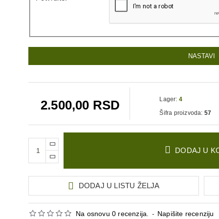
NASTAVI
Lager:
4
2.500,00 RSD
Šifra proizvoda:
57
DODAJ U K
DODAJ U LISTU ŽELJA
Na osnovu 0 recenzija.
-
Napišite recenziju