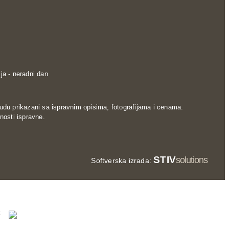
ja - neradni dan
udu prikazani sa ispravnim opisima, fotografijama i cenama.
nosti ispravne.
STIV
solutions
Softverska izrada: