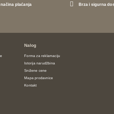
 načina plaćanja
Brza i sigurna do
Nalog
je
Forma za reklamaciju
Istorija narudžbina
Snižene cene
Mapa prodavnice
Kontakt