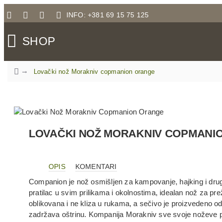
INFO: +381 69 15 75 125
SHOP
Lovački nož Morakniv copmanion orange
LOVAČKI NOŽ MORAKNIV COPMANI
OPIS
KOMENTARI
Companion je nož osmišljen za kampovanje, hajking i druge 
pratilac u svim prilikama i okolnostima, idealan nož za pre
oblikovana i ne kliza u rukama, a sečivo je proizvedeno o
zadržava oštrinu. Kompanija Morakniv sve svoje noževe 