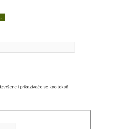
n sa kresivom: ne
zvršene i prikazivaće se kao tekst!