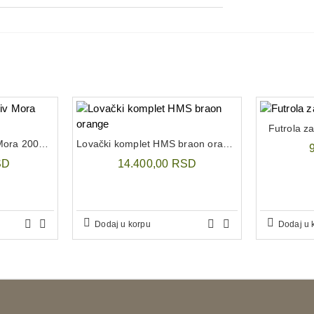
Futrola z
Lovački nož Morakniv Mora 2000 zelen
Lovački komplet HMS braon orange
SD
14.400,00 RSD
Dodaj u korpu
Dodaj u 