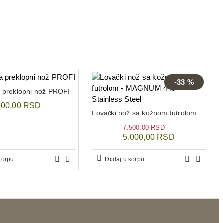
-33 %
a preklopni nož PROFI
900,00 RSD
Lovački nož sa kožnom futrolom - MAGNUM 440 Stainless Steel
7.500,00 RSD
5.000,00 RSD
korpu
Dodaj u korpu