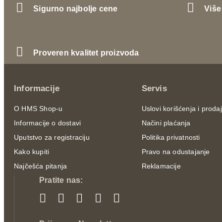
Sigurno najbolje cene
Više
Proveren kvalitet proizvoda
Informacije
Servis
O HMS Shop-u
Uslovi korišćenja i proda
Informacije o dostavi
Načini plaćanja
Uputstvo za registraciju
Politika privatnosti
Kako kupiti
Pravo na odustajanje
Najčešća pitanja
Reklamacije
Pratite nas: