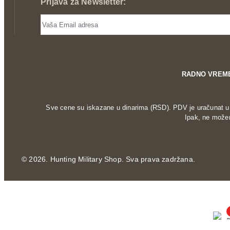
Prijava za Newsletter:
RADNO VREM
Sve cene su iskazane u dinarima (RSD). PDV je uračunat u c
Ipak, ne možem
©
2026. Hunting Military Shop. Sva prava zadržana.