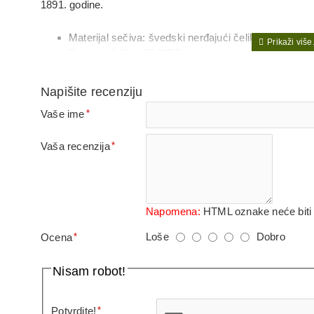
1891. godine.
Materijal sečiva: švedski nerđajući čelik
Tvrdoća čelika: 58 HRC
Dužina sečiva: 104 mm
Debljina sečiva: 2.5 mm
Napišite recenziju
Materijal drške: TPE
Vaše ime
Ukupna dužina noža: 219 mm
Futrola: sintetička, za nošenje sa desne strane
Težina noža sa futrolom: 117 g
Vaša recenzija
Leđa noža mogu da služe kao kremen / kompatibila
MOLLE-kompatibilan: ne
Made in Sweden – proizveden u Švedskoj.
Napomena:
HTML oznake neće biti i
Loše
Dobro
Ocena
Nisam robot!
Potvrdite!