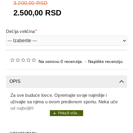
3.200,00 RSD
2.500,00 RSD
Dečija veličina
Na osnovu 0 recenzija.
-
Napišite recenziju
OPIS
Za sve buduće lovce. Opremajte svoje najmilije i
uživajte sa njima u ovom predivnom sportu. Neka uče
od najboljih!