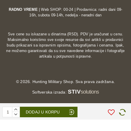
RADNO VREME
| Web SHOP: 00-24 | Prodavnica: radni dani 09-
16h, subota 09-14h, nedelja - neradni dan
Sve cene su iskazane u dinarima (RSD). PDV je uračunat u cenu.
Maksimalno koristimo sve svoje resurse da svi artikli u prodavnici
budu prikazani sa ispravnim opisima, fotografijama i cenama. Ipak,
ne možemo garantovati da su sve navedene informacije i fotografije
artikala u potpunosti ispravne.
©
2026. Hunting Military Shop. Sva prava zadržana.
STIV
solutions
Softverska izrada:
DODAJ U KORPU