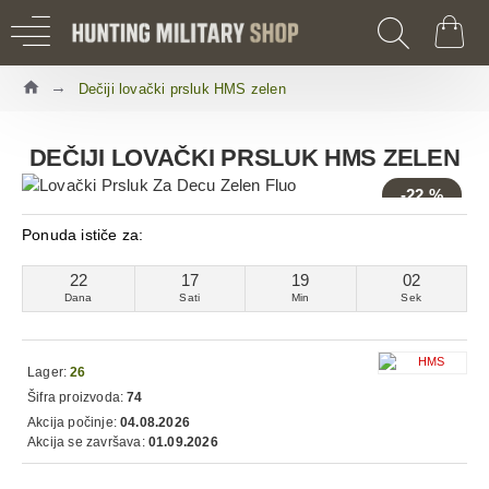
Dečiji lovački prsluk HMS zelen
DEČIJI LOVAČKI PRSLUK HMS ZELEN
-22 %
Ponuda ističe za:
22
17
19
02
Dana
Sati
Min
Sek
Lager:
26
Šifra proizvoda:
74
Akcija počinje:
04.08.2026
Akcija se završava:
01.09.2026