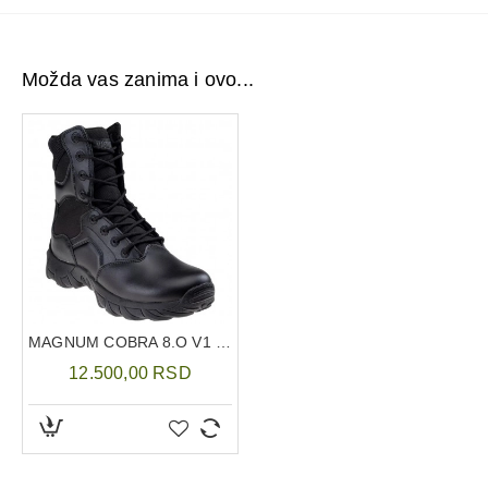
kombinuje moderan izgled, funkcionalnost i
pouzdanost na svakom koraku.
Možda vas zanima i ovo...
MAGNUM COBRA 8.O V1 CRNA ČIZMA
12.500,00 RSD