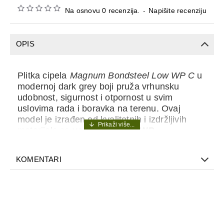
Na osnovu 0 recenzija.
-
Napišite recenziju
OPIS
Plitka cipela
Magnum Bondsteel Low WP C
u
modernoj dark grey boji pruža vrhunsku
udobnost, sigurnost i otpornost u svim
uslovima rada i boravka na terenu. Ovaj
model je izrađen od kvalitetnih i izdržljivih
materijala sa
vodootpornom WP
membranom
, koja štiti stopalo od vlage i
kiše, omogućavajući maksimalnu udobnost
KOMENTARI
tokom celodnevnog nošenja. Lagana
konstrukcija i stabilan đon otporan na klizanje
čine ovu obuću idealnim izborom za
pripadnike policije, obezbeđenja, outdoor
aktivnosti i svakodnevnu profesionalnu
upotrebu.
Magnum Bondsteel Low WP C