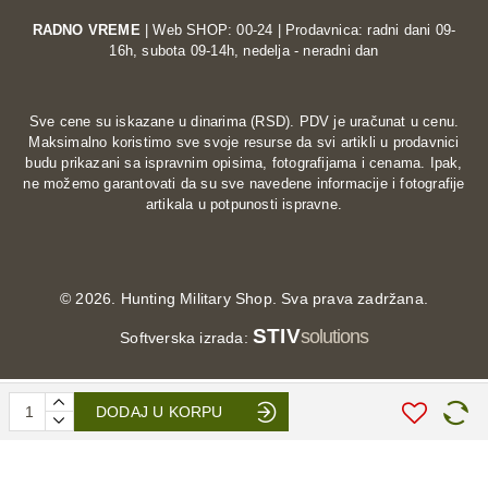
RADNO VREME
| Web SHOP: 00-24 | Prodavnica: radni dani 09-
16h, subota 09-14h, nedelja - neradni dan
Sve cene su iskazane u dinarima (RSD). PDV je uračunat u cenu.
Maksimalno koristimo sve svoje resurse da svi artikli u prodavnici
budu prikazani sa ispravnim opisima, fotografijama i cenama. Ipak,
ne možemo garantovati da su sve navedene informacije i fotografije
artikala u potpunosti ispravne.
©
2026. Hunting Military Shop. Sva prava zadržana.
STIV
solutions
Softverska izrada:
DODAJ U KORPU