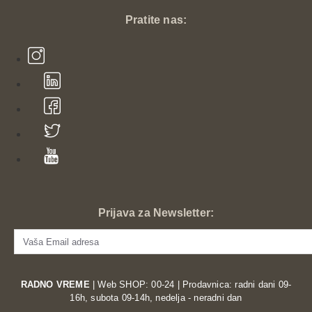
Investirajte u svoju bezbednost i udobnost na putu –
pogledajte našu ponudu vrhunskih kožnih moto
Pratite nas:
rukavica i poručite svoj par već danas!
Prijava za Newsletter:
RADNO VREME
| Web SHOP: 00-24 | Prodavnica: radni dani 09-
16h, subota 09-14h, nedelja - neradni dan