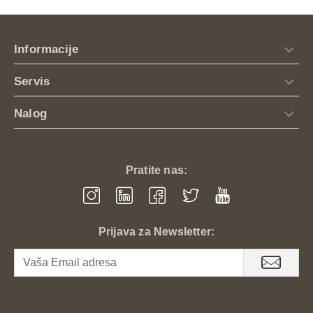
dodataka.
Tradicionalni kvalitet i ergonomski dizajn
Informacije
Ovaj model kratkih rukavica fokusiran je na udobnost i
direktan kontakt sa motorom:
Servis
Čist kožni dizajn bez protektora:
Idealno rešenje
Nalog
za vozače cruisera, choppera, cafe racera i skutera
koji žele elegantan izgled i maksimalnu gipkost. Bez
krutih štitnika, koža se savršeno prilagođava i
oblikuje prema svakom pokretu vaše šake.
Pratite nas:
Klasična dužina do zgloba:
Praktične za
svakodnevnu upotrebu i lako kombinovanje sa bilo
kojom vrstom moto jakne ili ležerne odeće. Idealne
su za tople letnje i prolećne dane jer omogućavaju
Prijava za Newsletter:
bolju cirkulaciju vazduha oko zglobova.
Prvoklasna koža za savršen grip:
Izrađene od
pažljivo birane, mekane i izuzetno otporne kože koja
prirodno štiti od vetra i abrazije, dok istovremeno