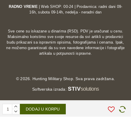
osigurava stoprocentni, neometan osećaj na ručici
RADNO VREME
| Web SHOP: 00-24 | Prodavnica: radni dani 09-
gasa i komandama.
16h, subota 09-14h, nedelja - neradni dan
Jednostavno i sigurno kopčanje:
Tradicionalna
čičak traka ili dugme na zglobu omogućava brzo
navlačenje, skidanje i lako fiksiranje rukavice.
Sve cene su iskazane u dinarima (RSD). PDV je uračunat u cenu.
Maksimalno koristimo sve svoje resurse da svi artikli u prodavnici
Vaš svakodnevni saputnik na drumu
budu prikazani sa ispravnim opisima, fotografijama i cenama. Ipak,
ne možemo garantovati da su sve navedene informacije i fotografije
Zahvaljujući mekoj unutrašnjoj postavi i prirodnoj
artikala u potpunosti ispravne.
elastičnosti, ove kratke kožne rukavice efikasno
sprečavaju stvaranje žuljeva i smanjuju zamor ruku
tokom vožnje. Donose vam čist bajkerski karakter i
udobnost koja sa godinama nošenja postaje sve bolja.
©
2026. Hunting Military Shop. Sva prava zadržana.
Izaberite praktičnost, tradiciju i vrhunski kvalitet kože –
STIV
solutions
Softverska izrada:
poručite svoje kratke kožne moto rukavice još danas!
DODAJ U KORPU