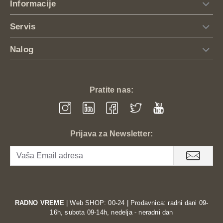
motocikliste koji ne
Informacije
prave kompromis
Servis
između zaštite i
Nalog
udobnosti. Izrađene
od izdržljivih
Pratite nas:
materijala otpornih
na habanje, rukavice
Prijava za Newsletter:
poseduju integrisane
čvrste protektore na
zglobovima i prstima,
RADNO VREME
| Web SHOP: 00-24 | Prodavnica: radni dani 09-
16h, subota 09-14h, nedelja - neradni dan