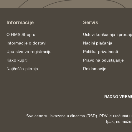
Informacije
Servis
O HMS Shop-u
Uslovi korišćenja i prodaj
Informacije o dostavi
Načini plaćanja
Uputstvo za registraciju
Politika privatnosti
Kako kupiti
Pravo na odustajanje
Najčešća pitanja
Reklamacije
RADNO VREM
Sve cene su iskazane u dinarima (RSD). PDV je uračunat u c
Ipak, ne možem