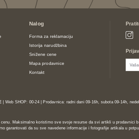
Nalog
Prati
e
Forma za reklamaciju
Istorija narudžbina
Prija
Snižene cene
Mapa prodavnice
Kontakt
E
| Web SHOP: 00-24 | Prodavnica: radni dani 09-16h, subota 09-14h, nedel
enu. Maksimalno koristimo sve svoje resurse da svi artikli u prodavnici b
o garantovati da su sve navedene informacije i fotografije artikala u potpu