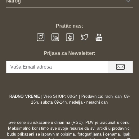
Nalog
Pratite nas:
Prijava za Newsletter:
RADNO VREME
| Web SHOP: 00-24 | Prodavnica: radni dani 09-
16h, subota 09-14h, nedelja - neradni dan
Sve cene su iskazane u dinarima (RSD). PDV je uračunat u cenu.
Maksimalno koristimo sve svoje resurse da svi artikli u prodavnici
budu prikazani sa ispravnim opisima, fotografijama i cenama. Ipak,