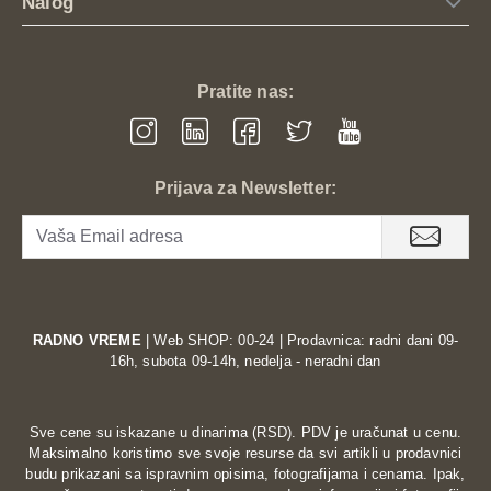
Nalog
Pratite nas:
Prijava za Newsletter:
RADNO VREME
| Web SHOP: 00-24 | Prodavnica: radni dani 09-
16h, subota 09-14h, nedelja - neradni dan
Sve cene su iskazane u dinarima (RSD). PDV je uračunat u cenu.
Maksimalno koristimo sve svoje resurse da svi artikli u prodavnici
budu prikazani sa ispravnim opisima, fotografijama i cenama. Ipak,