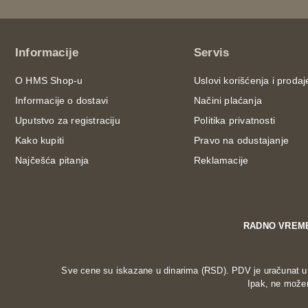
Informacije
Servis
O HMS Shop-u
Uslovi korišćenja i prodaj
Informacije o dostavi
Načini plaćanja
Uputstvo za registraciju
Politika privatnosti
Kako kupiti
Pravo na odustajanje
Najčešća pitanja
Reklamacije
RADNO VREM
Sve cene su iskazane u dinarima (RSD). PDV je uračunat u c
Ipak, ne možem