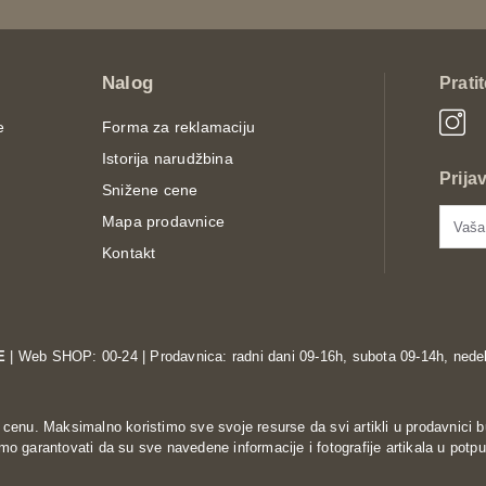
Nalog
Prati
e
Forma za reklamaciju
Istorija narudžbina
Prija
Snižene cene
Mapa prodavnice
Kontakt
E
| Web SHOP: 00-24 | Prodavnica: radni dani 09-16h, subota 09-14h, nedel
enu. Maksimalno koristimo sve svoje resurse da svi artikli u prodavnici b
o garantovati da su sve navedene informacije i fotografije artikala u potpu