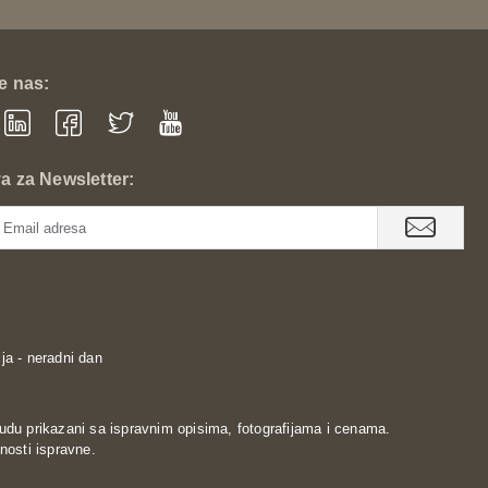
te nas:
va za Newsletter:
ja - neradni dan
udu prikazani sa ispravnim opisima, fotografijama i cenama.
nosti ispravne.