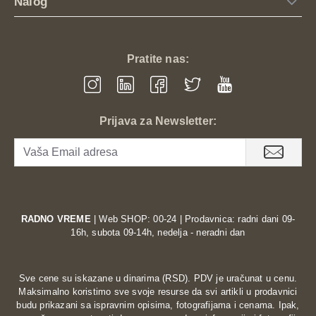
Nalog
Pratite nas:
Prijava za Newsletter:
RADNO VREME
| Web SHOP: 00-24 | Prodavnica: radni dani 09-
16h, subota 09-14h, nedelja - neradni dan
Sve cene su iskazane u dinarima (RSD). PDV je uračunat u cenu.
Maksimalno koristimo sve svoje resurse da svi artikli u prodavnici
budu prikazani sa ispravnim opisima, fotografijama i cenama. Ipak,