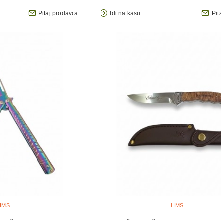
Pitaj prodavca
Idi na kasu
Pit
HMS
HMS