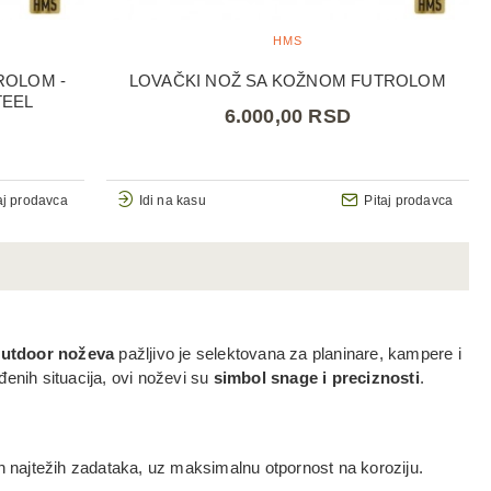
HMS
ROLOM -
LOVAČKI NOŽ SA KOŽNOM FUTROLOM
TEEL
6.000,00 RSD
aj prodavca
Idi na kasu
Pitaj prodavca
utdoor noževa
pažljivo je selektovana za planinare, kampere i
enih situacija, ovi noževi su
simbol snage i preciznosti
.
n najtežih zadataka, uz maksimalnu otpornost na koroziju.