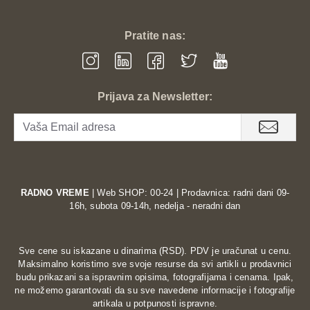
Pratite nas:
Prijava za Newsletter:
RADNO VREME
| Web SHOP: 00-24 | Prodavnica: radni dani 09-
16h, subota 09-14h, nedelja - neradni dan
Sve cene su iskazane u dinarima (RSD). PDV je uračunat u cenu.
Maksimalno koristimo sve svoje resurse da svi artikli u prodavnici
budu prikazani sa ispravnim opisima, fotografijama i cenama. Ipak,
ne možemo garantovati da su sve navedene informacije i fotografije
artikala u potpunosti ispravne.