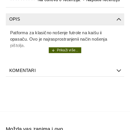
OPIS
Patforma za klasično nošenje futrole na kaišu ii
opasaču. Ovo je najrasprostranjenii način nošenja
pištolja.
KOMENTARI
Možda vas zanima i ovo...