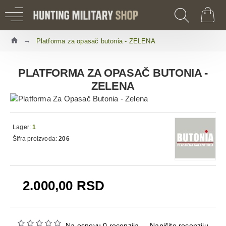
Platforma za opasač butonia - ZELENA
PLATFORMA ZA OPASAČ BUTONIA -
ZELENA
Lager:
1
Šifra proizvoda:
206
2.000,00 RSD
Na osnovu 0 recenzija.
-
Napišite recenziju