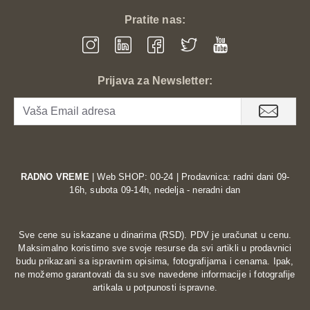
Pratite nas:
Prijava za Newsletter:
RADNO VREME
| Web SHOP: 00-24 | Prodavnica: radni dani 09-
16h, subota 09-14h, nedelja - neradni dan
Sve cene su iskazane u dinarima (RSD). PDV je uračunat u cenu.
Maksimalno koristimo sve svoje resurse da svi artikli u prodavnici
budu prikazani sa ispravnim opisima, fotografijama i cenama. Ipak,
ne možemo garantovati da su sve navedene informacije i fotografije
artikala u potpunosti ispravne.