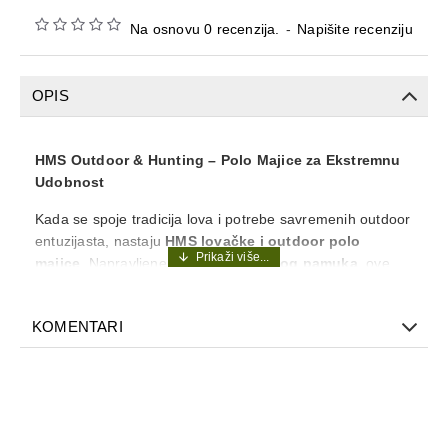
Na osnovu 0 recenzija.
-
Napišite recenziju
OPIS
HMS Outdoor & Hunting – Polo Majice za Ekstremnu
Udobnost
Kada se spoje tradicija lova i potrebe savremenih outdoor
entuzijasta, nastaju
HMS lovačke i outdoor polo
majice
. Napravljene od
180g češljanog pamuka
, ove
majice su projektovane da izdrže naporne aktivnosti na
otvorenom, pružajući maksimalnu prozračnost i
KOMENTARI
dugovečnost.
Zašto je HMS izbor za lovačke i outdoor aktivnosti?
Izdržljivi 180g pamuk:
Gusto tkanje osigurava da
majica ostane neoštećena tokom kretanja kroz gusto
rastinje, što je čini idealnom
izdržljivom lovačkom