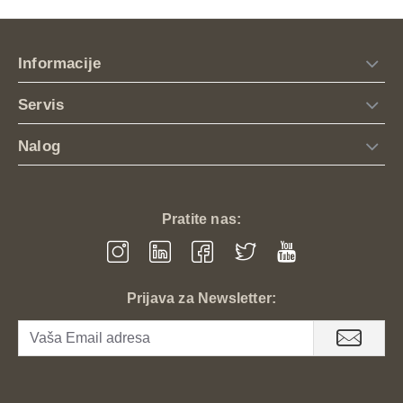
polo majicom
.
Personalizovani vez lovačkih motiva:
Za razliku od
Informacije
štampe, naš
visokokvalitetni vez na HMS majicama
ne bledi i ne puca. Idealno za logotipe lovačkih
Servis
udruženja ili motive divljači koji zadržavaju premium
izgled.
Nalog
Outdoor funkcionalnost:
Klasičan kroj sa ojačanom
kragnom štiti od sunca i vetra, dok prirodni materijal
sprečava iritacije tokom dugotrajnih
outdoor
aktivnosti
.
Pratite nas:
Postojanost u prirodi:
HMS boje su odabrane tako
da se stapaju sa prirodnim okruženjem, uz visoku
otpornost na habanje i često pranje.
Prijava za Newsletter: