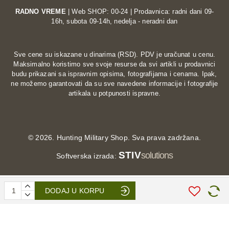
RADNO VREME
| Web SHOP: 00-24 | Prodavnica: radni dani 09-
16h, subota 09-14h, nedelja - neradni dan
Sve cene su iskazane u dinarima (RSD). PDV je uračunat u cenu.
Maksimalno koristimo sve svoje resurse da svi artikli u prodavnici
budu prikazani sa ispravnim opisima, fotografijama i cenama. Ipak,
ne možemo garantovati da su sve navedene informacije i fotografije
artikala u potpunosti ispravne.
©
2026. Hunting Military Shop. Sva prava zadržana.
STIV
solutions
Softverska izrada:
DODAJ U KORPU