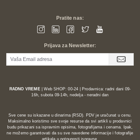
Wide/Narrow Band(25kHz/12.5kHz)
Transmitter time-out timer(TOT)
Pratite nas:
High/Low TX power selectable
Busy channel lock-out(BCLO)
Shortcut menu operation mode
Prijava za Newsletter:
VFO & Memory channels scan
Emergency Alarm
Tri-color background light selectable
0~9 grades VOX selectable
RADNO VREME
| Web SHOP: 00-24 | Prodavnica: radni dani 09-
PTT & ANI ID
16h, subota 09-14h, nedelja - neradni dan
FM radio and 25 stations storage
1750Hz Brust
Sve cene su iskazane u dinarima (RSD). PDV je uračunat u cenu.
Tone Time-out Timer
Maksimalno koristimo sve svoje resurse da svi artikli u prodavnici
budu prikazani sa ispravnim opisima, fotografijama i cenama. Ipak,
Channel Monitor
ne možemo garantovati da su sve navedene informacije i fotografije
artikala u potpunosti ispravne.