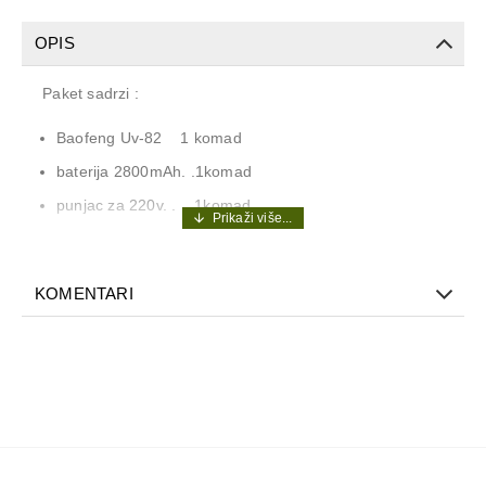
OPIS
Paket sadrzi :
Baofeng Uv-82 1 komad
baterija 2800mAh. .1komad
punjac za 220v. . . .1komad
snala za kacenje
antena
KOMENTARI
upustvo na engleskom
slusalice
pakovanje
– Specifikacija:
Frequency Range: 136-174 & 400-520MHz