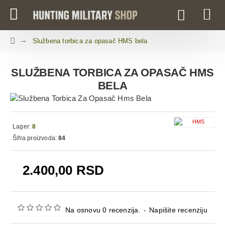
Službena torbica za opasač HMS bela
SLUŽBENA TORBICA ZA OPASAČ HMS
BELA
Lager:
8
Šifra proizvoda:
84
2.400,00 RSD
Na osnovu 0 recenzija.
-
Napišite recenziju