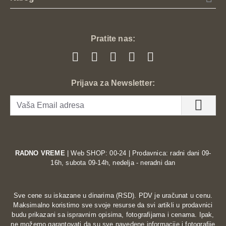
Pratite nas:
Prijava za Newsletter:
RADNO VREME
| Web SHOP: 00-24 | Prodavnica: radni dani 09-
16h, subota 09-14h, nedelja - neradni dan
Sve cene su iskazane u dinarima (RSD). PDV je uračunat u cenu.
Maksimalno koristimo sve svoje resurse da svi artikli u prodavnici
budu prikazani sa ispravnim opisima, fotografijama i cenama. Ipak,
ne možemo garantovati da su sve navedene informacije i fotografije