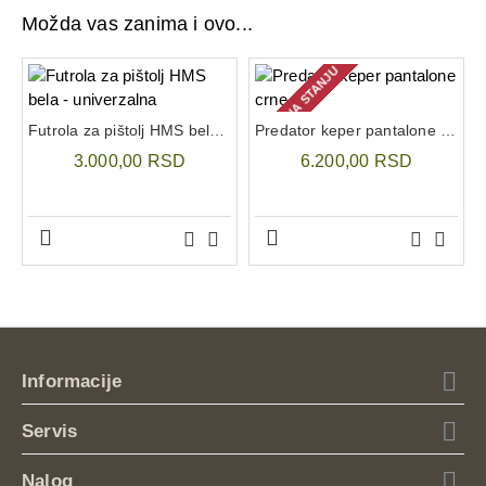
Višestruke pregrade za optimalnu organizaciju
Možda vas zanima i ovo...
Izdržljivi materijali otporni na habanje
Sigurno zatvaranje pomoću čička ili rajsferšlusa
NEMA NA STANJU
Bilo da ste na terenu, u službi ili u svakodnevnoj
upotrebi, ova torbica je pouzdan saveznik za sve prilike.
Futrola za pištolj HMS bela - univerzalna
Predator keper pantalone crne
3.000,00 RSD
6.200,00 RSD
Informacije
Servis
Nalog