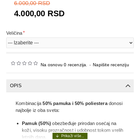
6.000,00 RSD
4.000,00 RSD
Veličina
Na osnovu 0 recenzija.
-
Napišite recenziju
OPIS
Kombinacija
50% pamuka i 50% poliestera
donosi
najbolje iz oba sveta:
Pamuk (50%)
obezbeđuje prirodan osećaj na
koži, visoku prozračnost i udobnost tokom vrelih
letnjih dana.