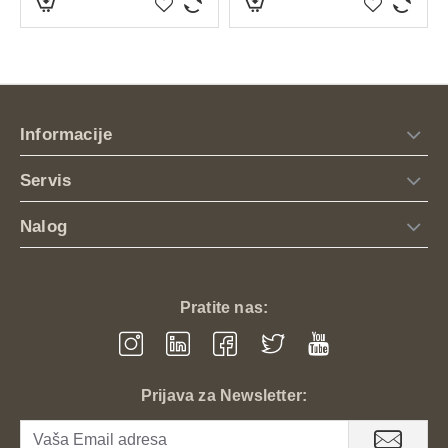
Investirajte u kvalitet koji traje. Izaberite taktičke
ripstop bermude i budite spremni za svaku
avanturu, radni zadatak ili izazov na terenu!
Informacije
Servis
Nalog
Pratite nas:
Prijava za Newsletter: