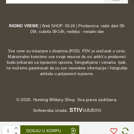
RADNO VREME
| Web SHOP: 00-24 | Prodavnica: radni dani 09-
16h, subota 09-14h, nedelja - neradni dan
Sve cene su iskazane u dinarima (RSD). PDV je uračunat u cenu.
Maksimalno koristimo sve svoje resurse da svi artikli u prodavnici
budu prikazani sa ispravnim opisima, fotografijama i cenama. Ipak,
ne možemo garantovati da su sve navedene informacije i fotografije
artikala u potpunosti ispravne.
©
2026. Hunting Military Shop. Sva prava zadržana.
STIV
solutions
Softverska izrada:
DODAJ U KORPU