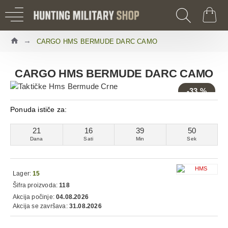
CARGO HMS BERMUDE DARC CAMO
CARGO HMS BERMUDE DARC CAMO
-33 %
Ponuda ističe za:
21
16
39
49
Dana
Sati
Min
Sek
Lager:
15
Šifra proizvoda:
118
Akcija počinje:
04.08.2026
Akcija se završava:
31.08.2026