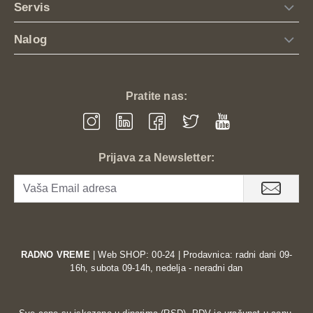
Servis
Ovaj
multifunkcionalni taktički prsluk
uspešno spaja
svet funkcionalnog fitnesa i taktičkih sportova. Iskoristite
Nalog
njegov pun potencijal na outdoor treninzima, airsoft
mečevima ili na strelištu.
Pratite nas:
Naručite svoj taktički prsluk još danas i
podignite svoje performanse na viši nivo!
Prijava za Newsletter:
Brza dostava na kućnu adresu.
RADNO VREME
| Web SHOP: 00-24 | Prodavnica: radni dani 09-
16h, subota 09-14h, nedelja - neradni dan