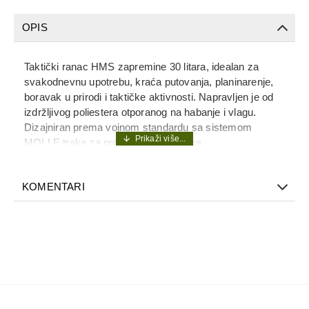
OPIS
Taktički ranac HMS zapremine 30 litara, idealan za
svakodnevnu upotrebu, kraća putovanja, planinarenje,
boravak u prirodi i taktičke aktivnosti. Napravljen je od
izdržljivog poliestera otporanog na habanje i vlagu.
Dizajniran prema vojnom standardu sa sistemom
MOLLE traka za proširivanje i dodatke.
Ranac ima više pregrada i unutrašnjih organizatora za
maksimalnu funkcionalnost. Podesive naramenice,
KOMENTARI
pojas za struk i leđa sa mrežastim umetkom
omogućavaju udobno nošenje čak i pri većem
opterećenju.
Kapacitet: 30 litara
Materijal: ojačani poliester
MOLLE sistem za dodatke
Višestruki džepovi i unutrašnji organizator
Podesive naramenice i kaiš za struk