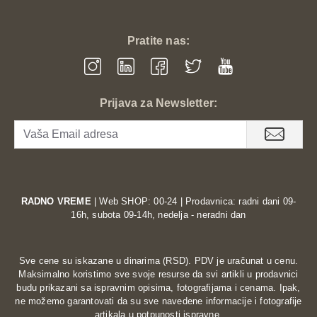
Pratite nas:
Prijava za Newsletter:
RADNO VREME
| Web SHOP: 00-24 | Prodavnica: radni dani 09-
16h, subota 09-14h, nedelja - neradni dan
Sve cene su iskazane u dinarima (RSD). PDV je uračunat u cenu.
Maksimalno koristimo sve svoje resurse da svi artikli u prodavnici
budu prikazani sa ispravnim opisima, fotografijama i cenama. Ipak,
ne možemo garantovati da su sve navedene informacije i fotografije
artikala u potpunosti ispravne.