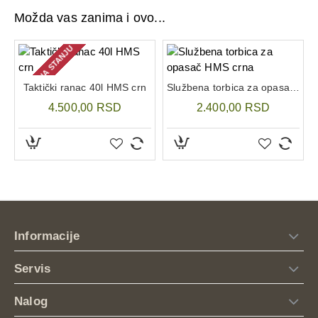
Prozračna i ojačana leđa
Možda vas zanima i ovo...
Boja: crna
NEMA NA STANJU
Taktički ranac 40l HMS crn
Službena torbica za opasač HMS crna
4.500,00 RSD
2.400,00 RSD
Informacije
Servis
Nalog