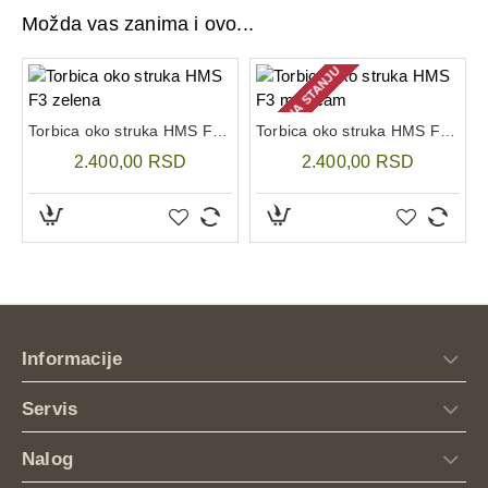
prirodi.
Možda vas zanima i ovo...
Podesivi kaiš:
Snažna kopča i podesiva traka
omogućavaju savršeno prijanjanje oko struka ili
NEMA NA STANJU
nošenje preko ramena (cross-body stil).
Skriveni džep:
Sigurnosni džep na zadnjoj strani
Torbica oko struka HMS F3 zelena
Torbica oko struka HMS F3 multicam
pruža dodatnu zaštitu za najvrednije predmete poput
2.400,00 RSD
2.400,00 RSD
dokumenata ili novca.
Bilo da se krećete kroz gradsku gužvu, vozite bicikl ili
ste na kraćem izletu,
Magnum Sorbelt
je diskretan, ali
moćan dodatak vašoj opremi koji garantuje da su vam
ruke slobodne, a stvari na sigurnom.
Informacije
Servis
Nalog