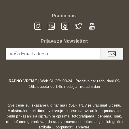
Pratite nas:
Prijava za Newsletter:
RADNO VREME
| Web SHOP: 00-24 | Prodavnica: radni dani 09-
16h, subota 09-14h, nedelja - neradni dan
Sve cene su iskazane u dinarima (RSD). PDV je uračunat u cenu.
Maksimalno koristimo sve svoje resurse da svi artikli u prodavnici
budu prikazani sa ispravnim opisima, fotografijama i cenama. Ipak,
ne možemo garantovati da su sve navedene informacije i fotografije
artikala u potpunosti ispravne.