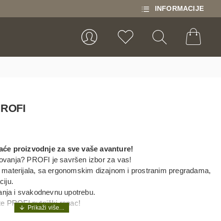
INFORMACIJE
ROFI
aće proizvodnje za sve vaše avanture!
utovanja? PROFI je savršen izbor za vas!
 materijala, sa ergonomskim dizajnom i prostranim pregradama,
iju.
vanja i svakodnevnu upotrebu.
rite PROFI putnički ranac!