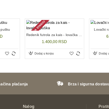
NEMA NA STANJU
 pušku
Lovački 
Redenik futrola za kais - lovačka puška
SD
6
1.400,00 RSD
Dodaj u korpu
Dodaj 
načina plaćanja
Brza i sigurna dostav
Nalog
Prati