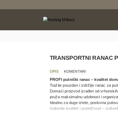
TRANSPORTNI RANAC P
OPIS
KOMENTARI
PROFI putnički ranac – kvalitet dom
Tražite pouzdan i izdržljiv ranac za p
Domaći proizvod izrađen od vrhunskih
pruža maksimalnu udobnost i organizac
Idealno za duge izlete, poslovna puto
Izaberite kvalitet i praktičnost – izabe
Materijal: šoteks