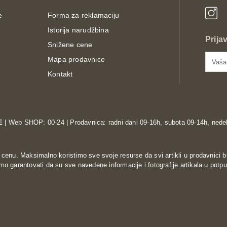
e
Forma za reklamaciju
Istorija narudžbina
Prija
Snižene cene
Mapa prodavnice
Kontakt
E
| Web SHOP: 00-24 | Prodavnica: radni dani 09-16h, subota 09-14h, nedel
enu. Maksimalno koristimo sve svoje resurse da svi artikli u prodavnici b
o garantovati da su sve navedene informacije i fotografije artikala u potpu