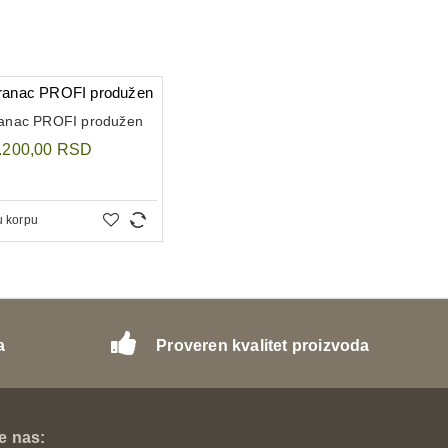
ranac PROFI produžen
.200,00 RSD
u korpu
a
Proveren kvalitet proizvoda
te nas: