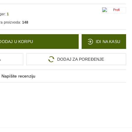
ger:
1
ra proizvoda:
148
DODAJ U KORPU
IDI NA KASU
A
DODAJ ZA POREĐENJE
Napišite recenziju