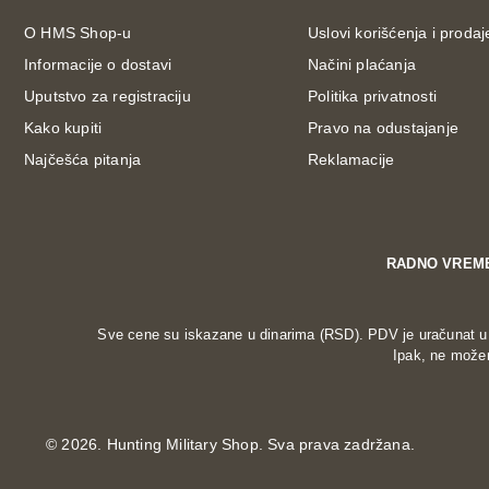
O HMS Shop-u
Uslovi korišćenja i prodaj
Informacije o dostavi
Načini plaćanja
Uputstvo za registraciju
Politika privatnosti
Kako kupiti
Pravo na odustajanje
Najčešća pitanja
Reklamacije
RADNO VREM
Sve cene su iskazane u dinarima (RSD). PDV je uračunat u c
Ipak, ne možem
©
2026. Hunting Military Shop. Sva prava zadržana.