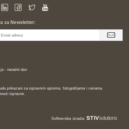
va za Newsletter:
ja - neradni dan
udu prikazani sa ispravnim opisima, fotografijama i cenama.
nosti ispravne.
STIV
solutions
Softverska izrada: