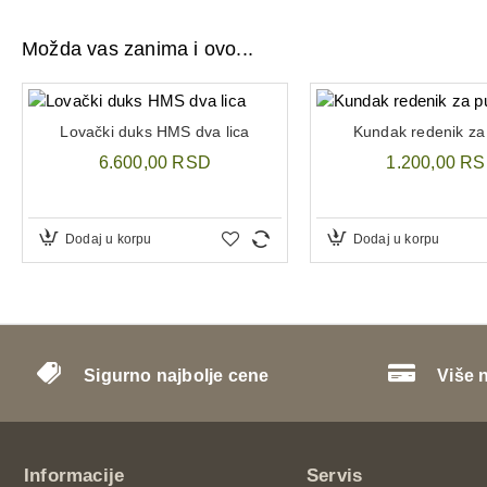
Možda vas zanima i ovo...
Lovački duks HMS dva lica
Kundak redenik za
6.600,00 RSD
1.200,00 R
Dodaj u korpu
Dodaj u korpu
Sigurno najbolje cene
Više 
Informacije
Servis