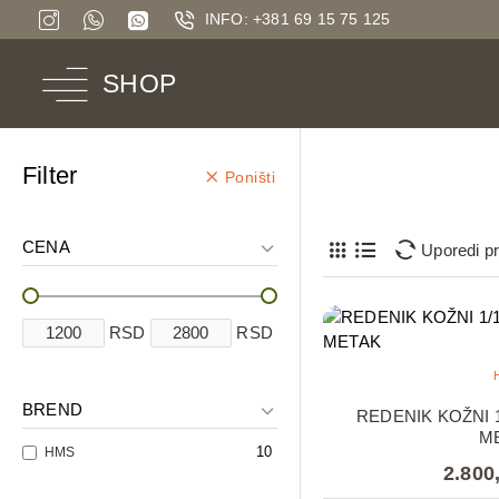
INFO: +381 69 15 75 125
SHOP
Filter
Poništi
CENA
Uporedi p
RSD
RSD
BREND
REDENIK KOŽNI 1
M
10
HMS
2.800