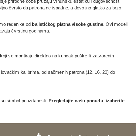
eblje prirodne kože pružaju vrhunsku estetiku i dugovečnost.
jno čvrsto da patrona ne ispadne, a dovoljno glatko za brzo
imo redenike od
balističkog platna visoke gustine
. Ovi modeli
žavaju čvrstinu godinama.
koji se montiraju direktno na kundak puške ili zatvorenih
ovačkim kalibrima, od sačmenih patrona (12, 16, 20) do
ci su simbol pouzdanosti.
Pregledajte našu ponudu, izaberite