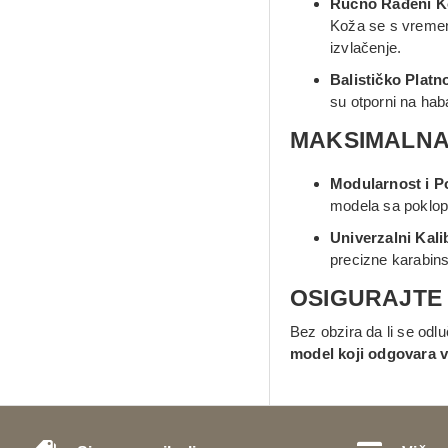
Ručno Rađeni Ko
Koža se s vremeno
izvlačenje.
Balističko Platn
su otporni na hab
MAKSIMALNA
Modularnost i Po
modela sa poklop
Univerzalni Kalib
precizne karabins
OSIGURAJTE
Bez obzira da li se odl
model koji odgovara va