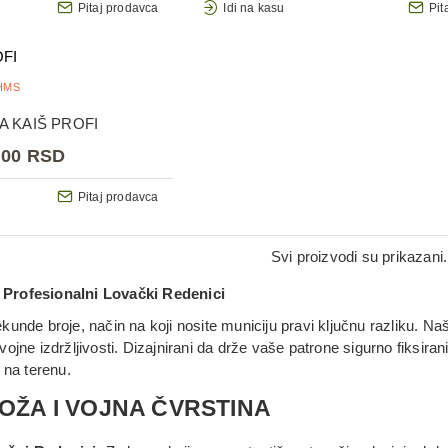
Pitaj prodavca
Idi na kasu
Pit
HMS
A KAIŠ PROFI
,00 RSD
Pitaj prodavca
Svi proizvodi su prikazani.
Profesionalni Lovački Redenici
unde broje, način na koji nosite municiju pravi ključnu razliku. Na
ojne izdržljivosti. Dizajnirani da drže vaše patrone sigurno fiksiran
 na terenu.
ŽA I VOJNA ČVRSTINA