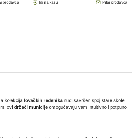
aj prodavca
Idi na kasu
Pitaj prodavca
ša kolekcija
lovačkih redenika
nudi savršen spoj stare škole
im, ovi
držači municije
omogućavaju vam intuitivno i potpuno