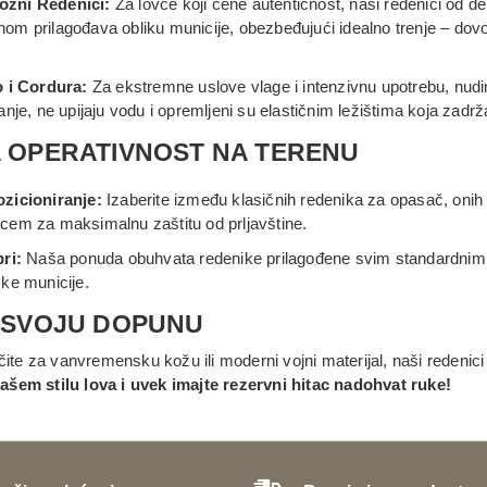
žni Redenici:
Za lovce koji cene autentičnost, naši redenici od d
m prilagođava obliku municije, obezbeđujući idealno trenje – dovol
o i Cordura:
Za ekstremne uslove vlage i intenzivnu upotrebu, nud
anje, ne upijaju vodu i opremljeni su elastičnim ležištima koja zadr
 OPERATIVNOST NA TERENU
zicioniranje:
Izaberite između klasičnih redenika za opasač, onih 
cem za maksimalnu zaštitu od prljavštine.
ri:
Naša ponuda obuhvata redenike prilagođene svim standardnim l
ke municije.
 SVOJU DOPUNU
učite za vanvremensku kožu ili moderni vojni materijal, naši redeni
šem stilu lova i uvek imajte rezervni hitac nadohvat ruke!