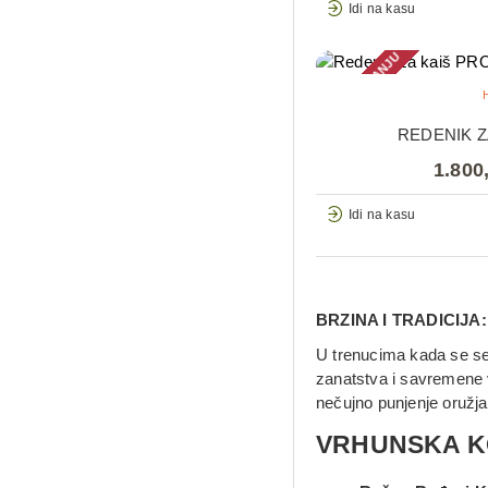
Idi na kasu
NEMA NA STANJU
REDENIK Z
1.800
Idi na kasu
BRZINA I TRADICIJA: 
U trenucima kada se sek
zanatstva i savremene v
nečujno punjenje oružja
VRHUNSKA KO