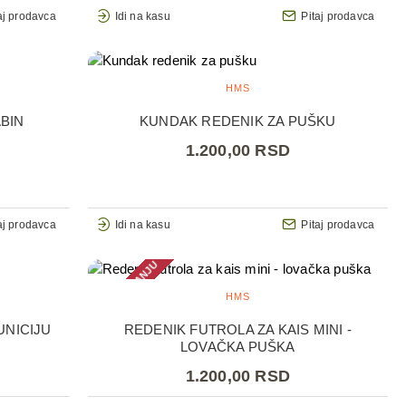
aj prodavca
Idi na kasu
Pitaj prodavca
HMS
BIN
KUNDAK REDENIK ZA PUŠKU
1.200,00 RSD
aj prodavca
Idi na kasu
Pitaj prodavca
NEMA NA STANJU
HMS
UNICIJU
REDENIK FUTROLA ZA KAIS MINI -
LOVAČKA PUŠKA
1.200,00 RSD