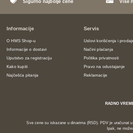
Sigurno najbolje cene
Više 
Informacije
Servis
O HMS Shop-u
Uslovi korišćenja i prodaj
Informacije o dostavi
Načini plaćanja
Uputstvo za registraciju
Politika privatnosti
Kako kupiti
Pravo na odustajanje
Najčešća pitanja
Reklamacije
RADNO VREM
Sve cene su iskazane u dinarima (RSD). PDV je uračunat u c
Ipak, ne možem