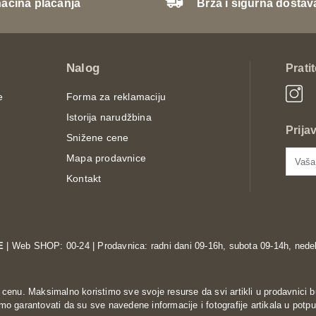
načina plaćanja
Brza i sigurna dostav
Nalog
Prati
e
Forma za reklamaciju
Istorija narudžbina
Prija
Snižene cene
Mapa prodavnice
Kontakt
E
| Web SHOP: 00-24 | Prodavnica: radni dani 09-16h, subota 09-14h, nedel
enu. Maksimalno koristimo sve svoje resurse da svi artikli u prodavnici b
o garantovati da su sve navedene informacije i fotografije artikala u potpu