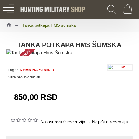
Tanka potkapa HMS šumska
TANKA POTKAPA HMS ŠUMSKA
NEMA NA STANJU
Lager:
NEMA NA STANJU
Šifra proizvoda:
20
850,00 RSD
Na osnovu 0 recenzija.
-
Napišite recenziju