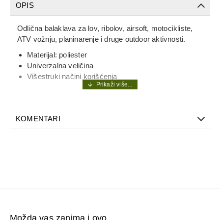
OPIS
Odlična balaklava za lov, ribolov, airsoft, motocikliste,
ATV vožnju, planinarenje i druge outdoor aktivnosti.
Materijal: poliester
Univerzalna veličina
Višestruki načini korišćenja
KOMENTARI
Možda vas zanima i ovo...