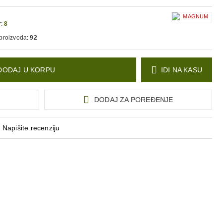
itelje outdoor aktivnosti kojima je potrebna kvalitetna i praktična
:
8
 proizvoda:
92
DODAJ U KORPU
IDI NA KASU
DODAJ ZA POREĐENJE
Napišite recenziju