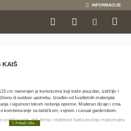
INFORMACIJE
 KAIŠ
 cm namenjen je korisnicima koji traže pouzdan, izdržljiv i
benu ili outdoor upotrebu. Izrađen od kvalitetnih materijala
janja i sigurnost tokom nošenja opreme. Moderan dizajn i crna
 kombinovanje sa taktičkom, vojnom i casual garderobom.
 podešavanje, dok širina i stabilnost kaiša pružaju maksimalnu
gnum Panther SMB kaiš idealan je za pripadnike obezbeđenja,