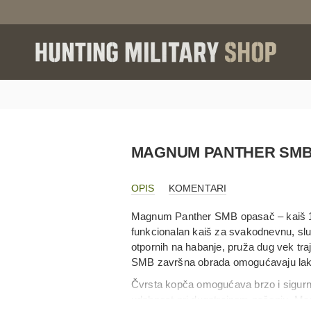
MAGNUM PANTHER SMB
OPIS
KOMENTARI
Magnum
Panther SMB opasač – kaiš 115
funkcionalan kaiš za svakodnevnu, služ
otpornih na habanje, pruža dug vek tra
SMB završna obrada omogućavaju lako
Čvrsta kopča omogućava brzo i sigurno
udobnost pri dugotrajnom nošenju. Ma