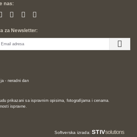
te nas:
va za Newsletter:
ja - neradni dan
udu prikazani sa ispravnim opisima, fotografijama i cenama.
nosti ispravne.
STIV
solutions
Softverska izrada: