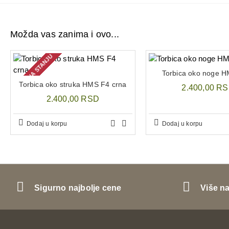
Možda vas zanima i ovo...
NEMA NA STANJU
Torbica oko noge H
Torbica oko struka HMS F4 crna
2.400,00 R
2.400,00 RSD
Dodaj u korpu
Dodaj u korpu
Sigurno najbolje cene
Više n