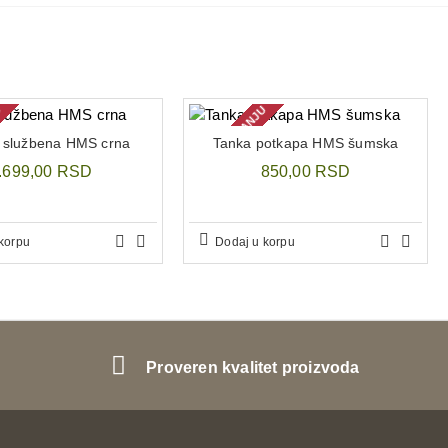
U
NEMA NA STANJU
a službena HMS crna
Tanka potkapa HMS šumska
.699,00 RSD
850,00 RSD
korpu
Dodaj u korpu
Proveren kvalitet proizvoda