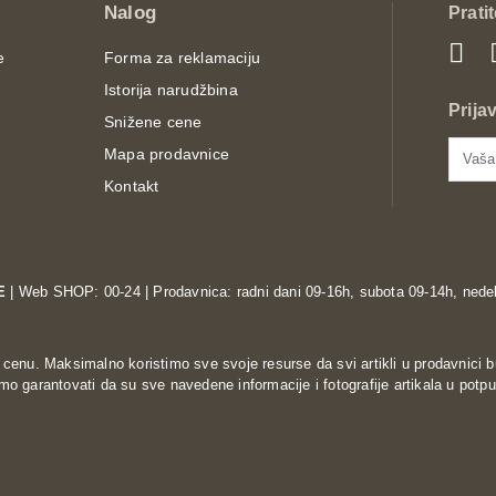
Nalog
Prati
e
Forma za reklamaciju
Istorija narudžbina
Prija
Snižene cene
Mapa prodavnice
Kontakt
E
| Web SHOP: 00-24 | Prodavnica: radni dani 09-16h, subota 09-14h, nedel
enu. Maksimalno koristimo sve svoje resurse da svi artikli u prodavnici b
o garantovati da su sve navedene informacije i fotografije artikala u potpu