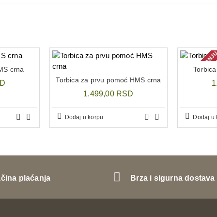
NEMA NA STANJ
MS crna
Torbic
Torbica za prvu pomoć HMS crna
SD
1
1.499,00 RSD
Dodaj u korpu
Dodaj u 
ačina plaćanja
Brza i sigurna dostava