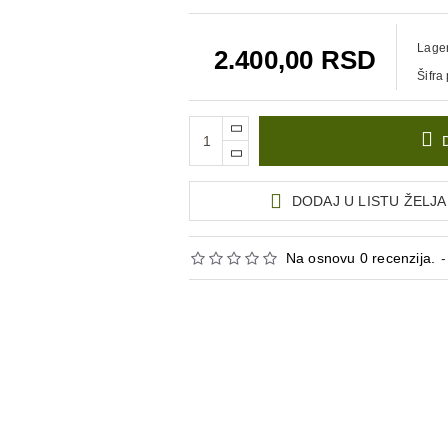
policije, vojske, lovce, planinare i ljub
oprema.
Lager
2.400,00 RSD
Šifra
DODAJ U LISTU ŽELJA
Na osnovu 0 recenzija.
-