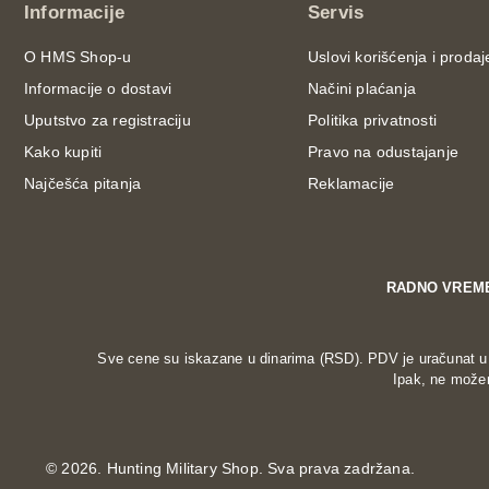
Informacije
Servis
O HMS Shop-u
Uslovi korišćenja i prodaj
Informacije o dostavi
Načini plaćanja
Uputstvo za registraciju
Politika privatnosti
Kako kupiti
Pravo na odustajanje
Najčešća pitanja
Reklamacije
RADNO VREM
Sve cene su iskazane u dinarima (RSD). PDV je uračunat u c
Ipak, ne možem
©
2026. Hunting Military Shop. Sva prava zadržana.