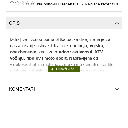
Na osnovu 0 recenzija.
-
Napišite recenziju
OPIS
Izdržljiva i vodootporna plitka patika dizajnirana je za
najzahtevnije uslove. Idealna za
policiju, vojsku,
obezbeđenje
, kao i za
outdoor aktivnosti, ATV
vožnju, ribolov i moto sport
. Napravljena od
visokokvalitetnih materijala, pruža maksimalnu zaštitu,
udobnost i stabilnost tokom celodnevnog nošenja.
Protivklizni đon osigurava siguran korak na svim
terenima, dok ojačana konstrukcija štiti stopalo i zglob.
KOMENTARI
Savršen izbor za profesionalce i avanturiste koji
zahtevaju pouzdanu obuću bez kompromisa. Patika nije
100% vodoootporna,odnosno nije namenjena za
ekstremne uslove snega,kiše i blata.
Ključne karakteristike:
Materijal:
kombinacija nubuk kože i balističkog