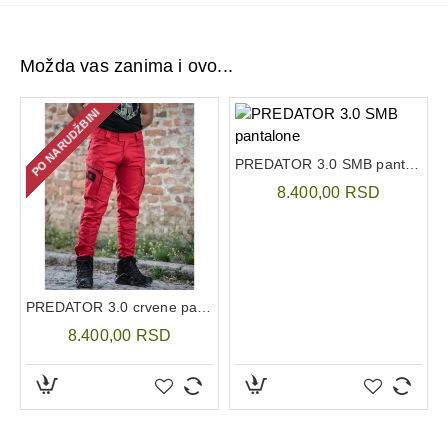
platna – otpornost na habanje i dugotrajnu upotrebu
Vodootporna i paropropusna membrana:
održava
stopala suvim, omogućava disanje i sprečava
Možda vas zanima i ovo...
znojenje
Anatomski oblikovan đon:
duplo punjen, sa preko
PO NARUDŽBINI
85% gume – pruža izvanrednu trakciju i stabilnost na
različitim podlogama, od asfalta do blata
PREDATOR 3.0 SMB pantalone
Antibakterijski uložak:
osigurava higijenu i dodatnu
8.400,00 RSD
udobnost tokom dugotrajnog nošenja
PREDATOR 3.0 crvene pantalone
8.400,00 RSD