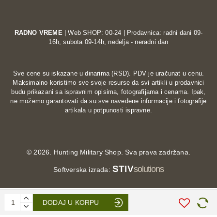
RADNO VREME
| Web SHOP: 00-24 | Prodavnica: radni dani 09-
16h, subota 09-14h, nedelja - neradni dan
Sve cene su iskazane u dinarima (RSD). PDV je uračunat u cenu.
Maksimalno koristimo sve svoje resurse da svi artikli u prodavnici
budu prikazani sa ispravnim opisima, fotografijama i cenama. Ipak,
ne možemo garantovati da su sve navedene informacije i fotografije
artikala u potpunosti ispravne.
©
2026. Hunting Military Shop. Sva prava zadržana.
STIV
solutions
Softverska izrada:
DODAJ U KORPU