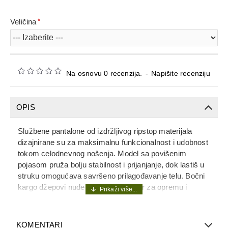
Veličina
Na osnovu 0 recenzija.
-
Napišite recenziju
OPIS
Službene pantalone od izdržljivog ripstop materijala
dizajnirane su za maksimalnu funkcionalnost i udobnost
tokom celodnevnog nošenja. Model sa povišenim
pojasom pruža bolju stabilnost i prijanjanje, dok lastiš u
struku omogućava savršeno prilagođavanje telu. Bočni
kargo džepovi nude praktičan prostor za opremu i
sitnice, a skupljene nogavice obezbeđuju moderan
izgled i dodatnu praktičnost. Idealne za službenu,
taktičku i svakodnevnu upotrebu.
KOMENTARI