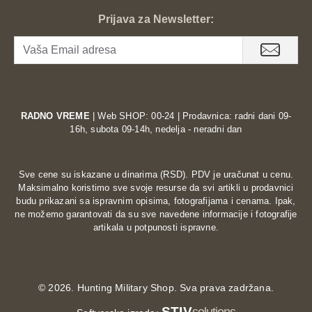
Prijava za Newsletter:
RADNO VREME
| Web SHOP: 00-24 | Prodavnica: radni dani 09-
16h, subota 09-14h, nedelja - neradni dan
Sve cene su iskazane u dinarima (RSD). PDV je uračunat u cenu.
Maksimalno koristimo sve svoje resurse da svi artikli u prodavnici
budu prikazani sa ispravnim opisima, fotografijama i cenama. Ipak,
ne možemo garantovati da su sve navedene informacije i fotografije
artikala u potpunosti ispravne.
©
2026. Hunting Military Shop. Sva prava zadržana.
STIV