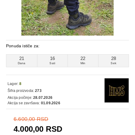
Ponuda ističe za:
21
16
22
26
Dana
Sati
Min
Sek
Lager:
8
Šifra proizvoda:
273
Akcija počinje:
28.07.2026
Akcija se završava:
01.09.2026
6.600,00 RSD
4.000,00 RSD