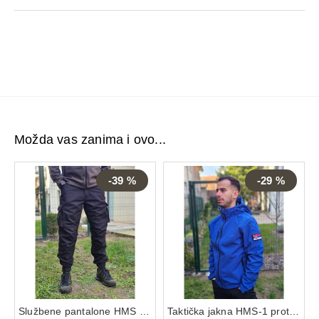
Možda vas zanima i ovo...
-39 %
-29 %
Službene pantalone HMS crne
Taktička jakna HMS-1 protect plava